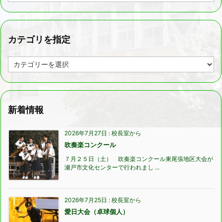
月
を
指
定
カテゴリを指定
カ
テ
ゴ
リ
を
指
新着情報
定
2026年7月27日
:
校長室から
吹奏楽コンクール
７月２５日（土） 吹奏楽コンクール東尾張地区大会が
瀬戸市文化センターで行われまし ...
2026年7月25日
:
校長室から
愛日大会（卓球個人）