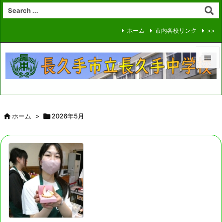
ホーム
市内各校リンク
>>


メニュ

サイド

ホーム
>

2026年5月

前へ

次へ

検索